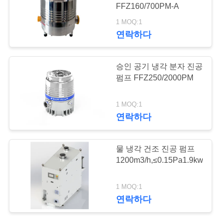
FFZ160/700PM-A
저
1 MOQ:1
5
연락하다
희
와
승압기 진공 펌프
승인 공기 냉각 분자 진공
연
펌프 FFZ250/2000PM
락
1 MOQ:1
연락하다
인
4
물 냉각 건조 진공 펌프
용
1200m3/h,≤0.15Pa1.9kw,GR
진공 펌프 체계
을
1 MOQ:1
요
연락하다
청