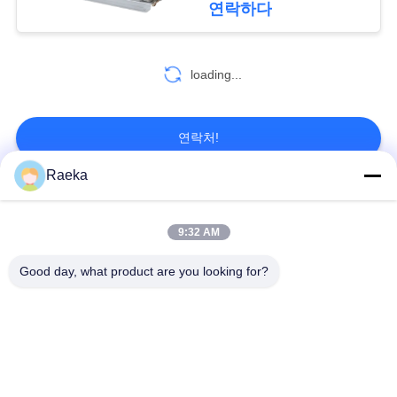
연락하다
2
개
인
loading...
진공 펌프 기름
정
연락처!
보
Raeka
보
모든
호
7
9:32 AM
정
분자 진공 펌프
회전하는 바람개비
Good day, what product are you looking for?
일폭 진공 펌프
책
진공 펌프
건조한 나사 진공 펌
뿌리 진공 펌프
프