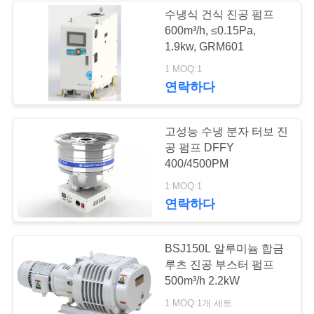
하
수냉식 건식 진공 펌프
600m³/h, ≤0.15Pa,
6
십
1.9kw, GRM601
시
1 MOQ:1
기름 안개 여과기
연락하다
오
고성능 수냉 분자 터보 진
BAOSI
공 펌프 DFFY
400/4500PM
COMPRESSOR
3
1 MOQ:1
연락하다
사
높은 진공 벨브
이
BSJ150L 알루미늄 합금
루츠 진공 부스터 펌프
트
500m³/h 2.2kW
맵
1 MOQ:1개 세트