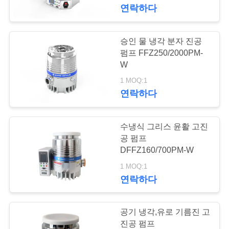
한
연락하다
것
승인 물 냉각 분자 진공
14
공
펌프 FFZ250/2000PM-
건조한 나사 진공 펌
W
장
1 MOQ:1
프
연락하다
투
어
수냉식 그리스 윤활 고진
공 펌프
품
DFFZ160/700PM-W
25
1 MOQ:1
질
연락하다
뿌리 진공 펌프
관
리
공기 냉각,유로 기름진 고
진공 펌프