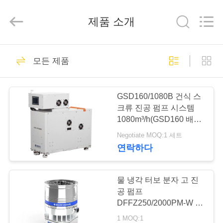
supplier.
Copyright
©
제품 소개
2018
-
2026
Ningbo
Baosi
집
62
Energy
Equipment
모든 제품
Co.,
회전하는 바람개비
Ltd..
All
Rights
제
Reserved.
진공 펌프
GSD160/1080B 건식 스
품
크류 진공 펌프 시스템
1080m³/h(GSD160 배압
펌프 포함)
Negotiate MOQ:1 세트
우
연락하다
13
리
에
물 냉각 터보 분자 고 진
일폭 진공 펌프
공 펌프
관
DFFZ250/2000PM-W 반
도체 2000 L/S
1 MOQ:1