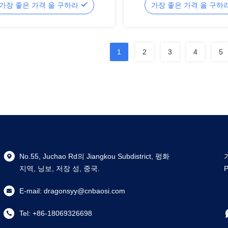
가장 좋은 가격 을 구하라
가장 좋은 가격 을 구하
1
2
3
4
5
No.55, Juchao Rd의 Jiangkou Subdistrict, 펑화
지역, 닝보, 저장 성, 중국.
E-mail:
dragonsyy@cnbaosi.com
Tel:
+86-18069326698