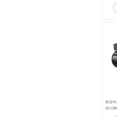
회전하
16 C
0.55