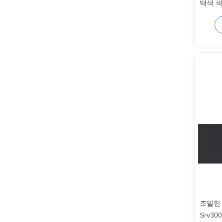
백색 색
름을 
조밀한
Srv30