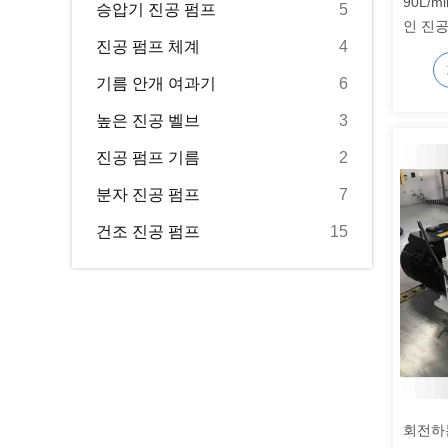
90L/
승압기 진공 펌프
5
인 진공
진공 펌프 체계
4
기름 안개 여과기
6
높은 진공 벨브
3
진공 펌프 기름
2
분자 진공 펌프
7
건조 진공 펌프
15
회전하