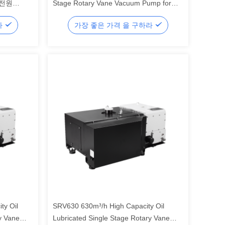
 전원
Stage Rotary Vane Vacuum Pump for
Industrial Vacuum Applications
라
가장 좋은 가격 을 구하라
ty Oil
SRV630 630m³/h High Capacity Oil
y Vane
Lubricated Single Stage Rotary Vane