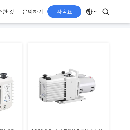
관한 것
문의하기
따옴표