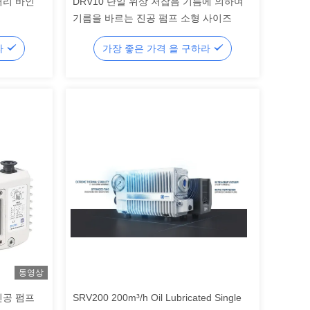
터리 바인
DRV10 단일 위상 저잡음 기름에 의하여
기름을 바르는 진공 펌프 소형 사이즈
라
가장 좋은 가격 을 구하라
동영상
진공 펌프
SRV200 200m³/h Oil Lubricated Single