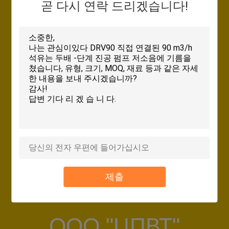
곧 다시 연락 드리겠습니다!
0086-574-88662932
(근무 시간)
저
희
담당자 :
와
Ms. Raeka
연
이메일 :
락
dragonsyy@cnbaosi.com
구인 제목 :
전화 :
Trading Specialist
+86-18069326698
인
WHATSAPP :
WeChat :
용
+8618069326698
scorpiosyy
스카 이프 :
제출
을
syyjoyce
요
청
ООО "ЦПВТ"