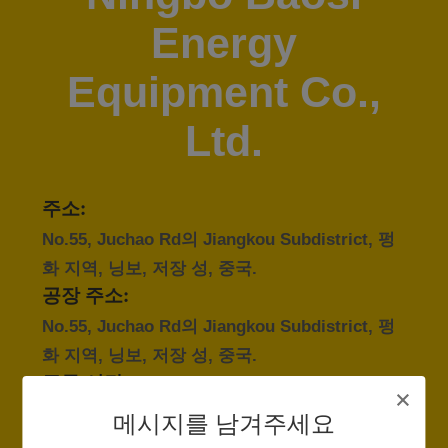
한
Energy
것
Equipment Co.,
공
Ltd.
장
투
주소:
어
No.55, Juchao Rd의 Jiangkou Subdistrict, 펑
화 지역, 닝보, 저장 성, 중국.
품
공장 주소:
No.55, Juchao Rd의 Jiangkou Subdistrict, 펑
질
화 지역, 닝보, 저장 성, 중국.
관
근무 시간:
8:00-16:30 (북경 시간)
리
메시지를 남겨주세요
비지니스 전화: