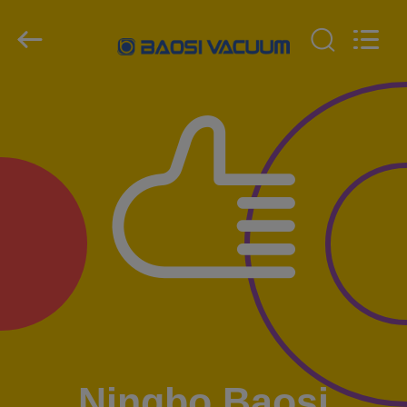
supplier.
Copyright
©
2018
-
2026
Ningbo
Baosi
집
Energy
Equipment
Co.,
Ltd..
All
Rights
제
Reserved.
품
우
리
에
관
Ningbo Baosi