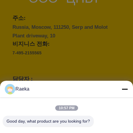
하
십
주소:
Russia, Moscow, 111250, Serp and Molot
시
Plant driveway, 10
오
비지니스 전화:
7-495-2155565
BAOSI
COMPRESSOR
담당자 :
Mr. Alexander Zhuravlev
Raeka
사
이메일 :
이
bsc@bscv.ru
10:57 PM
트
구인 제목 :
전화 :
Good day, what product are you looking for?
General Manager
+7-925-375 88 08
맵
WHATSAPP :
WeChat :