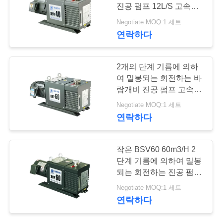
진공 펌프 12L/S 고속을
저
밀봉했습니다
Negotiate MOQ:1 세트
5
연락하다
희
와
승압기 진공 펌프
2개의 단계 기름에 의하
연
여 밀봉되는 회전하는 바
람개비 진공 펌프 고속 저
락
잡음 조밀한 구조
Negotiate MOQ:1 세트
연락하다
인
4
작은 BSV60 60m3/H 2
용
단계 기름에 의하여 밀봉
진공 펌프 체계
을
되는 회전하는 진공 펌프
기름 반대로 반환 체계
Negotiate MOQ:1 세트
요
연락하다
청