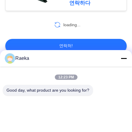
연락하다
2
개
인
loading...
진공 펌프 기름
정
연락처!
보
Raeka
보
모든
호
7
12:23 PM
정
분자 진공 펌프
회전하는 바람개비
Good day, what product are you looking for?
일폭 진공 펌프
책
진공 펌프
건조한 나사 진공 펌
뿌리 진공 펌프
프