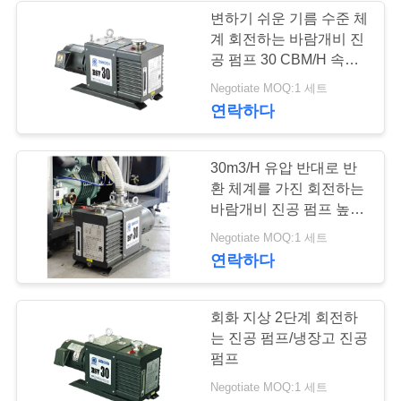
하
변하기 쉬운 기름 수준 체
계 회전하는 바람개비 진
6
십
공 펌프 30 CBM/H 속도
조밀한 구조
시
Negotiate MOQ:1 세트
기름 안개 여과기
연락하다
오
30m3/H 유압 반대로 반
BAOSI
환 체계를 가진 회전하는
바람개비 진공 펌프 높은
COMPRESSOR
정밀도
3
Negotiate MOQ:1 세트
연락하다
사
높은 진공 벨브
이
회화 지상 2단계 회전하
는 진공 펌프/냉장고 진공
트
펌프
맵
Negotiate MOQ:1 세트