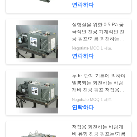
한
연락하다
것
실험실을 위한 0.5 Pa 궁
14
공
극적인 진공 기계적인 진
건조한 나사 진공 펌
공 펌프/기름 회전하는 진
장
공 펌프
Negotiate MOQ:1 세트
프
연락하다
투
어
두 배 단계 기름에 의하여
밀봉되는 회전하는 바람
품
개비 진공 펌프 저잡음
25
90 CBM/H 속도
Negotiate MOQ:1 세트
질
연락하다
뿌리 진공 펌프
관
리
저잡음 회전하는 바람개
비 유형 진공 펌프는/기름