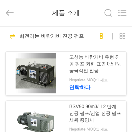
supplier.
Copyright
©
제품 소개
2018
-
2026
Ningbo
Baosi
집
62
Energy
Equipment
회전하는 바람개비 진공 펌프
Co.,
회전하는 바람개비
Ltd..
All
Rights
제
Reserved.
진공 펌프
고성능 바람개비 유형 진
품
공 펌프 회화 표면 0.5 Pa
궁극적인 진공
Negotiate MOQ:1 세트
우
연락하다
13
리
에
BSV90 90m3/H 2 단계
일폭 진공 펌프
진공 펌프/산업 진공 펌프
관
세륨 증명서
Negotiate MOQ:1 세트