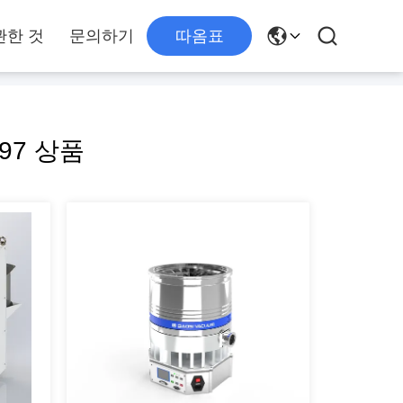
관한 것
문의하기
따옴표
 97 상품