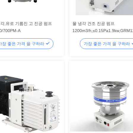
각,유로 기름진 고 진공 펌프
물 냉각 건조 진공 펌프
0/700PM-A
1200m3/h,≤0.15Pa1.9kw,GRM1
가장 좋은 가격 을 구하라
가장 좋은 가격 을 구하라