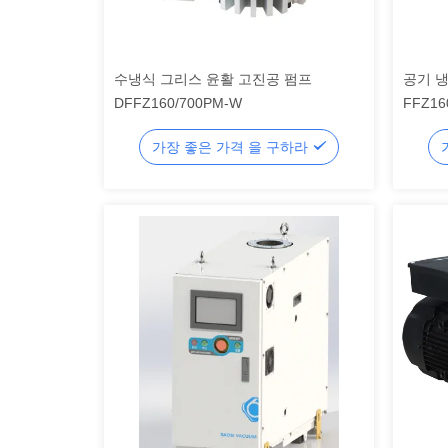
수냉식 그리스 윤활 고진공 펌프
공기 냉
DFFZ160/700PM-W
FFZ16
가장 좋은 가격 을 구하라