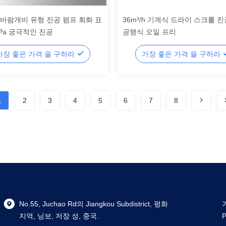
바람개비 유형 진공 펌프 회화 표
36m³/h 기계식 드라이 스크롤 
5 Pa 궁극적인 진공
공랭식 오일 프리
가장 좋은 가격 을 구하라
가장 좋은 가격 을 구하라
1
2
3
4
5
6
7
8
No.55, Juchao Rd의 Jiangkou Subdistrict, 펑화
지역, 닝보, 저장 성, 중국.