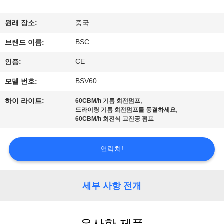
한
것
원래 장소:
중국
BSC
브랜드 이름:
공
CE
인증:
장
BSV60
모델 번호:
투
,
하이 라이트:
60CBM/h 기름 회전펌프
,
드라이링 기름 회전펌프를 동결하세요
어
60CBM/h 회전식 고진공 펌프
품
연락처!
질
세부 사항 전개
관
리
유사한 제품