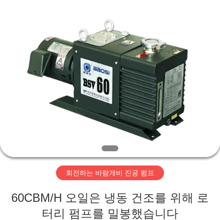
supplier.
Copyright
©
2018
-
2026
Ningbo
Baosi
집
Energy
Equipment
Co.,
Ltd..
All
Rights
제
Reserved.
품
우
리
회전하는 바람개비 진공 펌프
에
60CBM/H 오일은 냉동 건조를 위해 로
관
터리 펌프를 밀봉했습니다