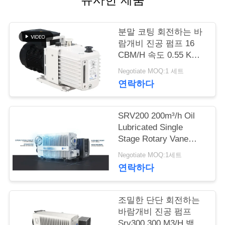
저
분말 코팅 회전하는 바
희
람개비 진공 펌프 16
CBM/H 속도 0.55 KW
와
모터 전원 DRV16
Negotiate MOQ:1 세트
연
연락하다
락
SRV200 200m³/h Oil
Lubricated Single
인
Stage Rotary Vane
Vacuum Pump for
용
Negotiate MOQ:1세트
Industrial Vacuum
연락하다
을
Applications
요
조밀한 단단 회전하는
바람개비 진공 펌프
청
Srv300 300 M3/H 백색