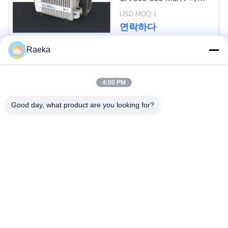
하
색깔
USD MOQ:1
연락하다
십
시
Raeka
모든
오
4:00 PM
회전하는 바람개비
BAOSI
Good day, what product are you looking for?
일폭 진공 펌프
진공 펌프
COMPRESSOR
건조한 나사 진공 펌
뿌리 진공 펌프
SITEMAP
프
개
승압기 진공 펌프
진공 펌프 체계
인
기름 안개 여과기
높은 진공 벨브