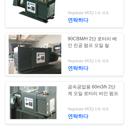
저
Negotiate MOQ:1개 세트
연락하다
희
와
90CBM/H 2단 로터리 베
연
인 진공 펌프 오일 씰
락
Negotiate MOQ:1개 세트
연락하다
인
금속공업용 60m3/h 2단
용
계 오일 로터리 바인 펌프
을
Negotiate MOQ:1개 세트
요
연락하다
청