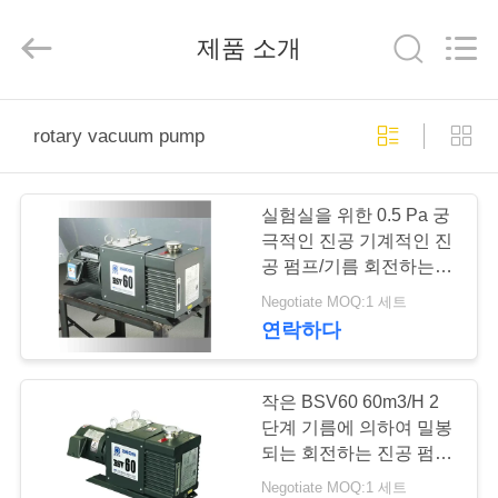
supplier.
Copyright
©
제품 소개
2018
-
2026
Ningbo
Baosi
집
Energy
Equipment
rotary vacuum pump
Co.,
Ltd..
All
Rights
제
Reserved.
실험실을 위한 0.5 Pa 궁
품
극적인 진공 기계적인 진
공 펌프/기름 회전하는 진
공 펌프
Negotiate MOQ:1 세트
우
연락하다
리
에
작은 BSV60 60m3/H 2
단계 기름에 의하여 밀봉
관
되는 회전하는 진공 펌프
기름 반대로 반환 체계
Negotiate MOQ:1 세트