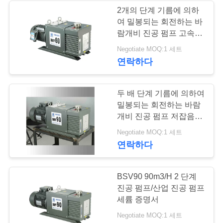
하
2개의 단계 기름에 의하
여 밀봉되는 회전하는 바
십
람개비 진공 펌프 고속 저
잡음 조밀한 구조
시
Negotiate MOQ:1 세트
연락하다
오
두 배 단계 기름에 의하여
BAOSI
밀봉되는 회전하는 바람
개비 진공 펌프 저잡음
COMPRESSOR
90 CBM/H 속도
Negotiate MOQ:1 세트
연락하다
사
이
BSV90 90m3/H 2 단계
진공 펌프/산업 진공 펌프
트
세륨 증명서
맵
Negotiate MOQ:1 세트