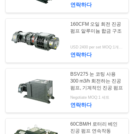
한
연락하다
것
160CFM 오일 회전 진공
공
펌프 알루미늄 합금 구조
장
USD 2400 per set MOQ:1개 세트
연락하다
투
어
BSV275 눈 코팅 사용
300 m3/h 회전하는 진공
품
펌프, 기계적인 진공 펌프
Negotiate MOQ:1 세트
질
연락하다
관
리
60CBM/H 로터리 베인
진공 펌프 연속작동