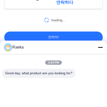
연락하다
개
인
loading...
정
연락처!
보
Raeka
보
모든
호
3:04 PM
정
회전하는 바람개비
Good day, what product are you looking for?
일폭 진공 펌프
책
진공 펌프
건조한 나사 진공 펌
뿌리 진공 펌프
프