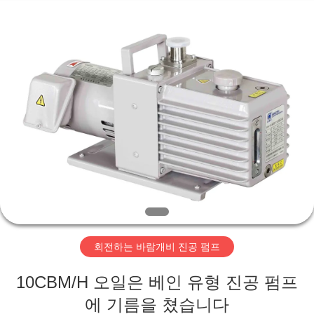
supplier.
Copyright
©
2018
-
2026
Ningbo
Baosi
집
Energy
Equipment
Co.,
Ltd..
All
Rights
제
Reserved.
품
우
리
회전하는 바람개비 진공 펌프
에
10CBM/H 오일은 베인 유형 진공 펌프
관
에 기름을 쳤습니다