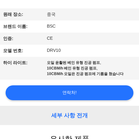
한
것
원래 장소:
중국
BSC
브랜드 이름:
공
CE
인증:
장
DRV10
모델 번호:
투
,
하이 라이트:
오일 윤활된 베인 유형 진공 펌프
,
10CBM/h 베인 유형 진공 펌프
어
10CBM/h 오일은 진공 펌프에 기름을 쳤습니다
품
연락처!
질
세부 사항 전개
관
리
유사한 제품