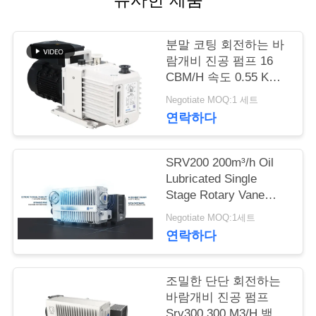
저
분말 코팅 회전하는 바
희
람개비 진공 펌프 16
CBM/H 속도 0.55 KW
와
모터 전원 DRV16
Negotiate MOQ:1 세트
연
연락하다
락
SRV200 200m³/h Oil
Lubricated Single
인
Stage Rotary Vane
Vacuum Pump for
용
Negotiate MOQ:1세트
Industrial Vacuum
연락하다
을
Applications
요
조밀한 단단 회전하는
바람개비 진공 펌프
청
Srv300 300 M3/H 백색