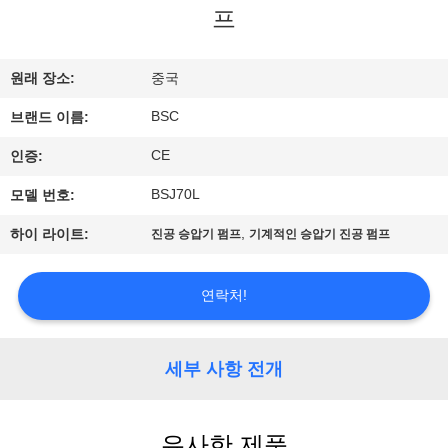
한
프
것
원래 장소:
중국
공
BSC
브랜드 이름:
장
CE
인증:
투
BSJ70L
모델 번호:
어
,
하이 라이트:
진공 승압기 펌프
기계적인 승압기 진공 펌프
품
연락처!
질
세부 사항 전개
관
리
유사한 제품