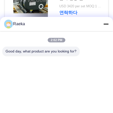
5HP 육군 녹색
하
USD 3420 per set MOQ:1 세트
연락하다
십
Raeka
시
모든
오
2:02 PM
회전하는 바람개비
BAOSI
Good day, what product are you looking for?
일폭 진공 펌프
진공 펌프
COMPRESSOR
건조한 나사 진공 펌
뿌리 진공 펌프
SITEMAP
프
승압기 진공 펌프
진공 펌프 체계
개
인
기름 안개 여과기
높은 진공 벨브