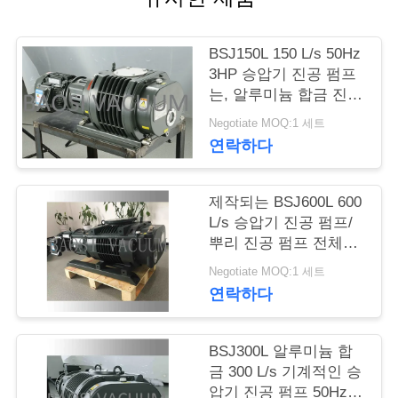
저
BSJ150L 150 L/s 50Hz
희
3HP 승압기 진공 펌프
는, 알루미늄 합금 진공
와
승압기 펌프를 만들었
Negotiate MOQ:1 세트
습니다
연
연락하다
락
제작되는 BSJ600L 600
L/s 승압기 진공 펌프/
인
뿌리 진공 펌프 전체적
인 알루미늄 합금
용
Negotiate MOQ:1 세트
연락하다
을
요
BSJ300L 알루미늄 합
금 300 L/s 기계적인 승
청
압기 진공 펌프 50Hz