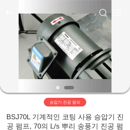
supplier.
Copyright
©
2018
-
2026
Ningbo
Baosi
집
Energy
Equipment
Co.,
Ltd..
All
Rights
제
Reserved.
품
우
리
승압기 진공 펌프
에
BSJ70L 기계적인 코팅 사용 승압기 진
관
공 펌프, 70의 L/s 뿌리 송풍기 진공 펌