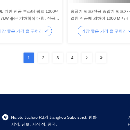
00L 기반 진공 부스터 펌프 1200년
송풍기 펌프/진공 승압기 펌프가 
 3.7kW 좋은 기하학적 대칭, 진공
결한 진공에 의하여 1000 M ³ /
습니다
가장 좋은 가격 을 구하라
가장 좋은 가격 을 구하라
1
2
3
4
No.55, Juchao Rd의 Jiangkou Subdistrict, 펑화
지역, 닝보, 저장 성, 중국.