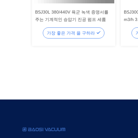
BSJ30L 380/440V 육군 녹색 증명서를
BSJ3
주는 기계적인 승압기 진공 펌프 세륨
m3/h
펌프
가장 좋은 가격 을 구하라