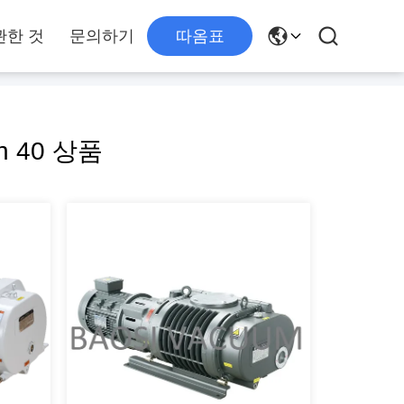
관한 것
문의하기
따옴표
h 40 상품