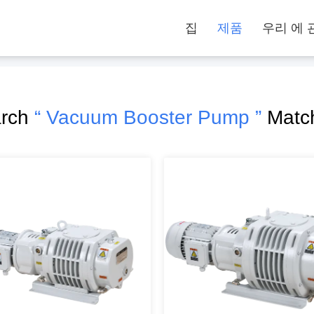
집
제품
우리 에 
arch
“ Vacuum Booster Pump ”
Matc