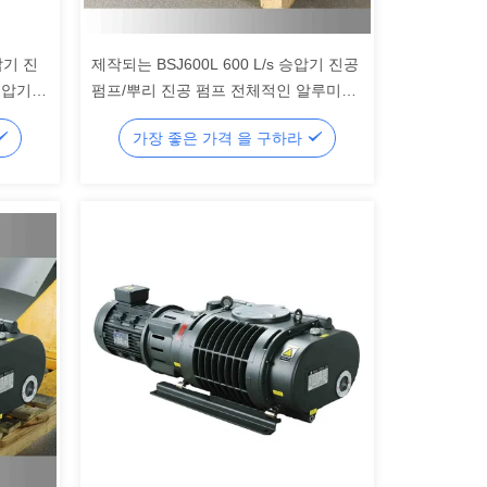
승압기 진
제작되는 BSJ600L 600 L/s 승압기 진공
승압기
펌프/뿌리 진공 펌프 전체적인 알루미늄
합금
가장 좋은 가격 을 구하라