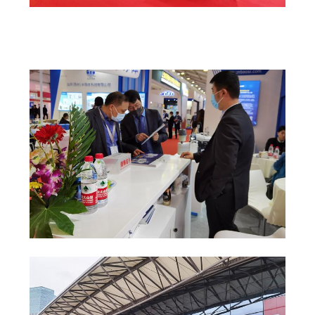
저
희
와
연
락
인
용
을
요
청