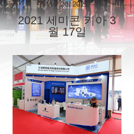
한
Mar 20, 2021
것
2021 세미콘 키아 3
월 17일
공
장
투
어
품
질
관
리