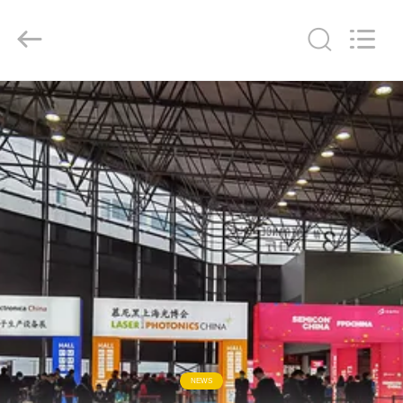
supplier.
Copyright
©
2018
-
2026
Ningbo
Baosi
집
Energy
Equipment
Co.,
Ltd..
All
Rights
제
Reserved.
품
우
리
에
관
NEWS