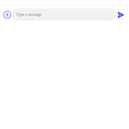
Photo
Video Call
Audio Call