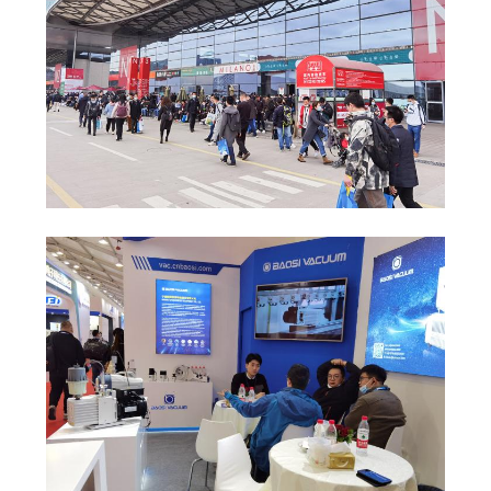
하
십
시
오
BAOSI
COMPRESSOR
사
이
트
맵