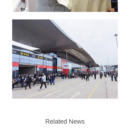
개
인
정
보
보
호
정
책
Related News