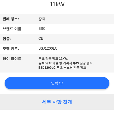
한
11kW
것
원래 장소:
중국
공
BSC
브랜드 이름:
장
CE
인증:
투
BSJ1200LC
모델 번호:
어
,
하이 라이트:
루츠 진공 펌프 11kW
,
유체 역학 커플 링 기계식 루츠 진공 펌프
BSJ1200LC 루츠 부스터 진공 펌프
품
연락처!
질
관
세부 사항 전개
리