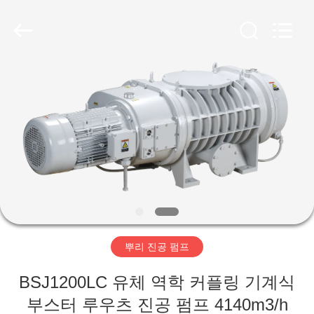
supplier.
Copyright
©
2018
-
2026
Ningbo
Baosi
집
Energy
Equipment
Co.,
Ltd..
All
Rights
제
Reserved.
품
우
리
뿌리 진공 펌프
에
BSJ1200LC 유체 역학 커플링 기계식
관
부스터 루우츠 진공 펌프 4140m3/h