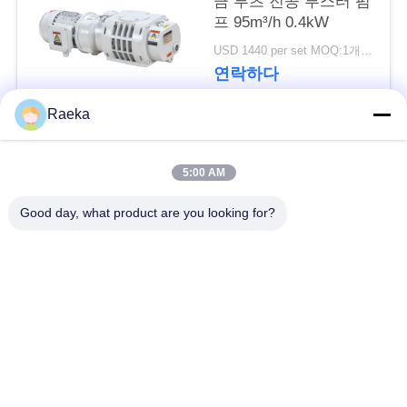
금 루츠 진공 부스터 펌
하
프 95m³/h 0.4kW
십
USD 1440 per set MOQ:1개 세트
연락하다
시
Raeka
오
모든
5:00 AM
BAOSI
회전하는 바람개비
Good day, what product are you looking for?
COMPRESSOR
일폭 진공 펌프
진공 펌프
SITEMAP
건조한 나사 진공 펌
뿌리 진공 펌프
프
개
승압기 진공 펌프
진공 펌프 체계
인