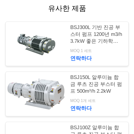
유사한 제품
저
희
BSJ300L 기반 진공 부
스터 펌프 1200년 m3/h
와
3.7kW 좋은 기하학적
연
대칭, 진공 펌프
MOQ:1 세트
연락하다
락
BSJ150L 알루미늄 합
인
금 루츠 진공 부스터 펌
프 500m³/h 2.2kW
용
MOQ:1개 세트
을
연락하다
요
청
BSJ100Z 알루미늄 합