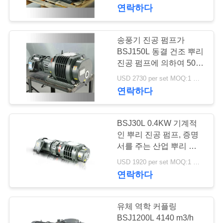
한
연락하다
것
송풍기 진공 펌프가
공
BSJ150L 동결 건조 뿌리
진공 펌프에 의하여 500
장
m ³ /h 뿌리박습니다
USD 2730 per set MOQ:1 세트
연락하다
투
어
BSJ30L 0.4KW 기계적
인 뿌리 진공 펌프, 증명
품
서를 주는 산업 뿌리 송풍
기 세륨
USD 1920 per set MOQ:1 세트
질
연락하다
관
리
유체 역학 커플링
BSJ1200L 4140 m3/h