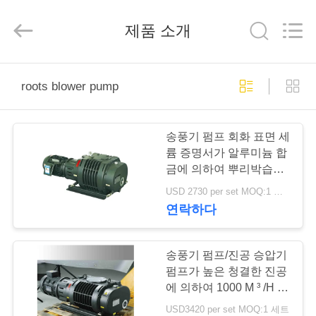
supplier.
Copyright
©
제품 소개
2018
-
2026
Ningbo
Baosi
집
Energy
Equipment
roots blower pump
Co.,
Ltd..
All
Rights
제
Reserved.
송풍기 펌프 회화 표면 세
품
륨 증명서가 알루미늄 합
금에 의하여 뿌리박습니
다
USD 2730 per set MOQ:1 세트
우
연락하다
리
에
송풍기 펌프/진공 승압기
펌프가 높은 청결한 진공
관
에 의하여 1000 M ³ /H 뿌
리박습니다
USD3420 per set MOQ:1 세트