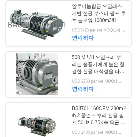
하
알루미늄합금 오일레스
기반 진공 부스터 펌프 루
십
츠 블로워 1000m3/H
시
USD3420 per set MOQ:1개 세트
연락하다
오
500 M ³ /H 오일프리 뿌
BAOSI
리는 송풍기에게 높은 청
결한 진공 내식성을 타자
COMPRESSOR
를 칩니다
USD 2730 per set MOQ:1 세트
연락하다
사
이
BSJ70L 160CFM 280m ³
/h 2 폴란드 뿌리 진공 펌
트
프 50Hz 0.75KW 육군 녹
맵
색
USD 2400 per set MOQ:1 세트