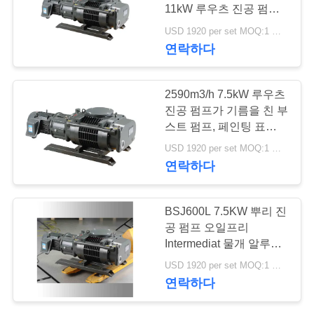
11kW 루우츠 진공 펌프,
저
기계식 부스터 진공 펌프
USD 1920 per set MOQ:1 세트
연락하다
희
와
2590m3/h 7.5kW 루우츠
연
진공 펌프가 기름을 친 부
스트 펌프, 페인팅 표면은
락
저소음 긴 서비스 라이프
USD 1920 per set MOQ:1 세트
를 자유롭게 합니다
연락하다
인
BSJ600L 7.5KW 뿌리 진
용
공 펌프 오일프리
을
Intermediat 물개 알루미
늄 합금 물자
USD 1920 per set MOQ:1 세트
요
연락하다
청