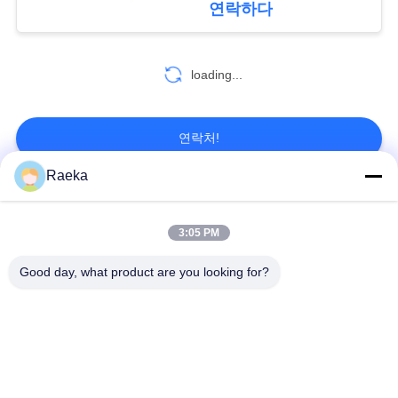
연락하다
개
인
loading...
정
연락처!
보
Raeka
보
모든
호
3:05 PM
정
회전하는 바람개비
Good day, what product are you looking for?
일폭 진공 펌프
책
진공 펌프
건조한 나사 진공 펌
뿌리 진공 펌프
프