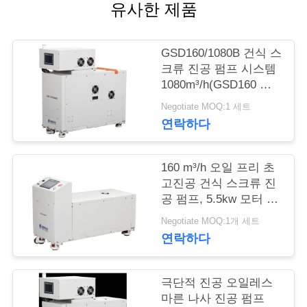
유사한 제품
저
희
GSD160/1080B 건식 스
크류 진공 펌프 시스템
와
1080m³/h(GSD160 배
압 펌프 포함)
연
Negotiate MOQ:1 세트
연락하다
락
160 m³/h 오일 프리 초
인
고진공 건식 스크류 진
공 펌프, 5.5kw 모터 전
용
원, 페인팅 표면용
Negotiate MOQ:1개 세트
을
연락하다
요
극단적 진공 오일레스
청
마른 나사 진공 펌프