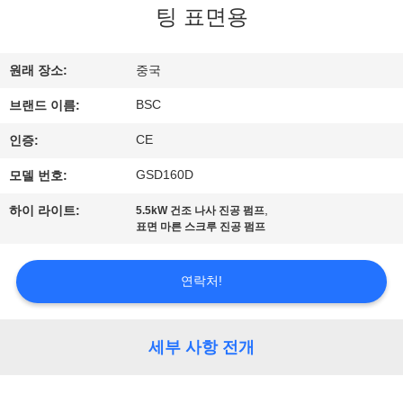
한
팅 표면용
것
원래 장소:
중국
공
BSC
브랜드 이름:
장
CE
인증:
투
GSD160D
모델 번호:
어
,
하이 라이트:
5.5kW 건조 나사 진공 펌프
표면 마른 스크루 진공 펌프
품
연락처!
질
관
세부 사항 전개
리