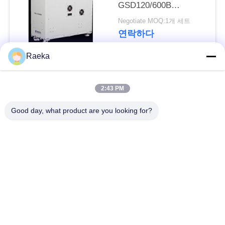
GSD120/600B
하
600m3/H
Negotiate MOQ:1개 세트
십
연락하다
시
Raeka
오
모든
2:43 PM
BAOSI
회전하는 바람개비
Good day, what product are you looking for?
일폭 진공 펌프
COMPRESSOR
진공 펌프
건조한 나사 진공 펌
SITEMAP
뿌리 진공 펌프
프
개
승압기 진공 펌프
진공 펌프 체계
인
기름 안개 여과기
높은 진공 벨브