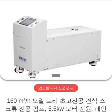
supplier.
Copyright
©
2018
-
2026
Ningbo
Baosi
집
Energy
Equipment
Co.,
Ltd..
All
Rights
제
Reserved.
품
우
리
건조한 나사 진공 펌프
에
160 m³/h 오일 프리 초고진공 건식 스
관
크류 진공 펌프, 5.5kw 모터 전원, 페인