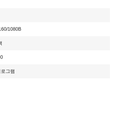
60/1080B
색
0
킬로그램