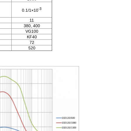
-3
0.1/1×10
11
380, 400
VG100
KF40
72
520