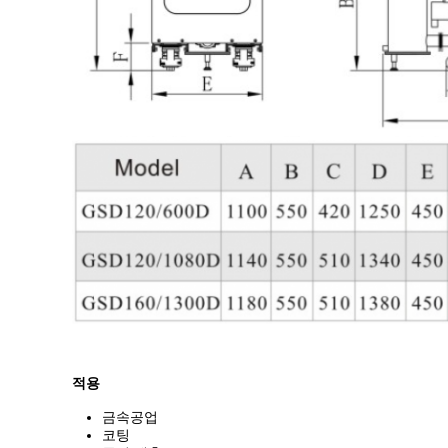
적용
금속공업
코팅