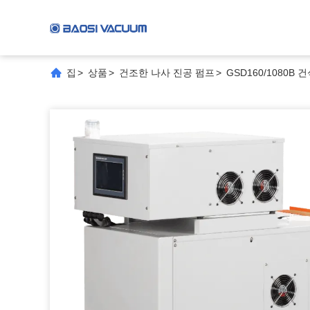
집
>
상품
>
건조한 나사 진공 펌프
>
GSD160/1080B