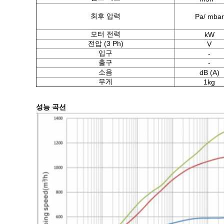
최후 압력
Pa/ mbar
모터 전력
kW
전압 (3 Ph)
V
입구
-
출구
-
소음
dB (A)
무게
1kg
성능 곡선