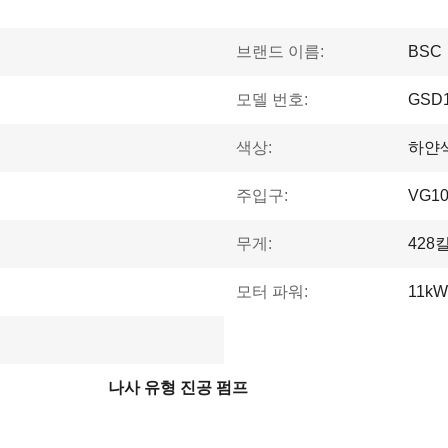
브랜드 이름:
BSC
모델 번호:
GSD1
색상:
하얀
주입구:
VG10
무게:
428
모터 파워:
11kW
나사 유형 진공 펌프