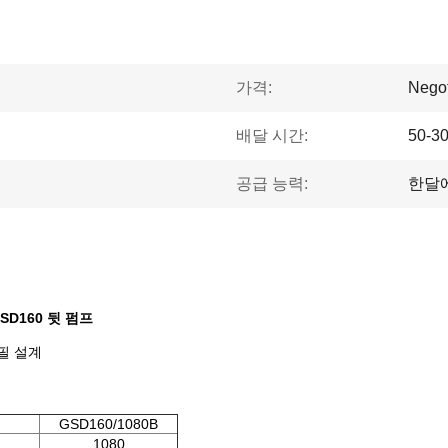
가격:
Negot
배달 시간:
50-3
공급 능력:
한달에
GSD160 뒷 펌프
필 설계
GSD160/1080B
1080