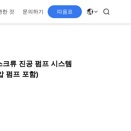
관한 것
문의하기
따옴표
식 스크류 진공 펌프 시스템
배압 펌프 포함)